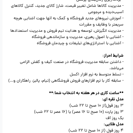
- مدیریت کالاها شامل تغییر قیمت، شارژ کالای جدید، کنترل کالاهای
آسیب‌دیده و مرجوعی
- آموزش نیروهای جدید فروشگاه و کمک به آنها جهت آشنایی هرچه
سریعتر با وظایف و مقررات
- مدیریت انگیزش، توسعه و هدایت تیم فروش و مدیریت استعدادها
- آشنایی با اصول رهبری، مدیریت و سازماندهی فروشگاه
- آشنایی با استراتژی‌های تبلیغات و چیدمان فروشگاه
شرایط احراز:
- داشتن سابقه مدیریت فروشگاه در صنعت کیف و کفش الزامی
می‌باشد.
- تسلط متوسط به نرم افزار اکسل
- سابقه کار با نرم افزارهای فروش فروشگاهی (تیام، پالیز، راهکاران و...)
**ساعت کاری در هر هفته به انتخاب شما:**
مدل نقره ای:
3 روز فول(از 10 صبح تا 22 شب)
3 روز پارت (10 صبح تا 16 عصر) یا (16 عصر تا 22 شب)
یک روز آف
مدل طلایی:
4 روز فول (از 10 صبح تا 22 شب)