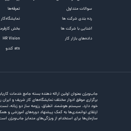
تست MBTI
سوالات متداول
تعرفه‌ها
تست تیپ سنجی شغلی Holland
رده بندی شرکت ها
نمایشگاه‌کار
تست NEO
آشنایی با شرکت ها
بخش کارفرما
تست هوش های چندگانه
داده‌های بازار کار
HR Vision
تست هوش هیجانی Bar-On
ats کندو
جاب‌ویژن بعنوان اولین ارائه دهنده بسته جامع خدمات کاریاب
برگزاری موفق ادوار مختلف نمایشگاه‌های کار شریف و ایران را 
خود دارد. سیستم هوشمند انطباق، رزومه ساز دو زبانه، تس
ارتقای توانمندی‌ها به کمک پیشنهاد دوره‌های آموزشی و همکا
سازمان‌ها برای استخدام از ویژگی‌های متمایز جاب‌ویژن است