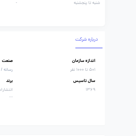
شنبه تا پنجشنبه
-
درباره شرکت
اندازه سازمان
صنعت
501 تا 1000 نفر
رسانه /
سال تاسیس
برند
1369
انتشارا
...