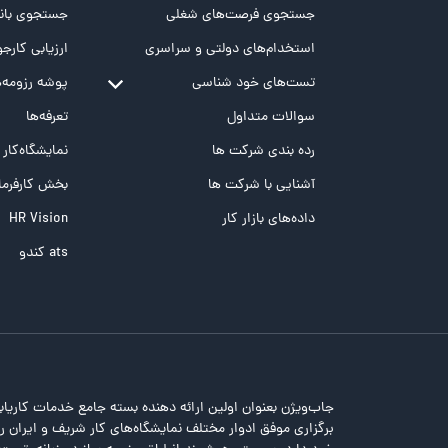
جستجوی فرصت‌های شغلی
جستجوی بانک
استخدام‌های دولتی و سراسری
ارزیابی کارجو
تست‌های خود شناسی
پوشه‌‌ رزومه‌
تست MBTI
سوالات متداول
تعرفه‌ها
تست تیپ سنجی شغلی Holland
رده بندی شرکت ها
نمایشگاه‌کار
تست NEO
آشنایی با شرکت ها
بخش کارفرما
تست هوش های چندگانه
داده‌های بازار کار
HR Vision
تست هوش هیجانی Bar-On
ats کندو
جاب‌ویژن بعنوان اولین ارائه دهنده بسته جامع خدمات کاریاب
برگزاری موفق ادوار مختلف نمایشگاه‌های کار شریف و ایران را 