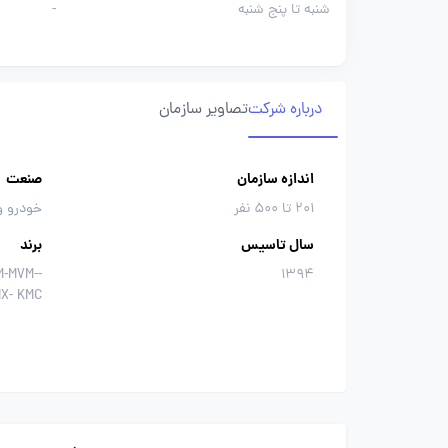
شنبه تا پنج شنبه
-
درباره شرکت
تصاویر سازمان
اندازه سازمان
صنعت
201 تا 500 نفر
خودرو و
سال تاسیس
برند
M-MVM-
1394
IX- KMC