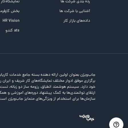
تست تیپ سنجی شغلی Holland
رده بندی شرکت ها
نمایشگاه‌کار
تست NEO
آشنایی با شرکت ها
بخش کارفرما
تست هوش های چندگانه
داده‌های بازار کار
HR Vision
تست هوش هیجانی Bar-On
ats کندو
جاب‌ویژن بعنوان اولین ارائه دهنده بسته جامع خدمات کاریاب
برگزاری موفق ادوار مختلف نمایشگاه‌های کار شریف و ایران را 
خود دارد. سیستم هوشمند انطباق، رزومه ساز دو زبانه، تس
ارتقای توانمندی‌ها به کمک پیشنهاد دوره‌های آموزشی و همکا
سازمان‌ها برای استخدام از ویژگی‌های متمایز جاب‌ویژن است