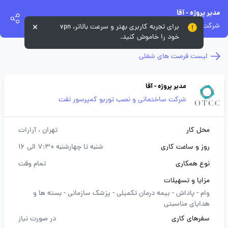
مدیر پروژه - آقا
شرکت ساختمانی و نصب توربو کمپرسور نفت
برای تجربه کاربری بهتر و سرعت بالاتر، vpn
خود را خاموش کنید.
لیست فرصت های شغلی
مدیر پروژه - آقا
شرکت ساختمانی و نصب توربو کمپرسور نفت
محل کار
تهران
، آرارات
روز و ساعت کاری
شنبه تا چهارشنبه 7:30 الی 16
نوع همکاری
تمام وقت
مزایا و تسهیلات
وام -
پاداش -
بیمه درمان تکمیلی -
پزشک سازمانی -
بسته ها و
هدایای مناسبتی
سفرهای کاری
در صورت نیاز