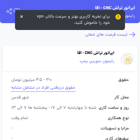
اپراتور تراش CNC - آقا
رایمون سورین پمپ
برای تجربه کاربری بهتر و سرعت بالاتر، vpn
خود را خاموش کنید.
لیست فرصت های شغلی
اپراتور تراش CNC - آقا
رایمون سورین پمپ
حقوق
30 - 45 میلیون تومان
حقوق دریافتی افراد در مشاغل مشابه
محل کار
شهر قدس
روز و ساعت کاری
شنبه تا چهارشنبه 7 الی 17 - پنجشنبه ها 7 الی 13
نوع همکاری
تمام وقت
مزایا و تسهیلات
-
سفرهای کاری
-