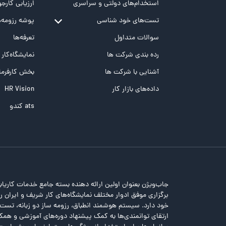
استخدام‌های دولتی و سراسری
ارزیابی کارجو
تست‌های خود شناسی
پوشه‌‌ رزومه‌
تست MBTI
سوالات متداول
تعرفه‌ها
تست تیپ سنجی شغلی Holland
رده بندی شرکت ها
نمایشگاه‌کار
تست NEO
آشنایی با شرکت ها
بخش کارفرما
تست هوش های چندگانه
داده‌های بازار کار
HR Vision
تست هوش هیجانی Bar-On
ats کندو
جاب‌ویژن بعنوان اولین ارائه دهنده بسته جامع خدمات کاریاب
برگزاری موفق ادوار مختلف نمایشگاه‌های کار شریف و ایران را 
خود دارد. سیستم هوشمند انطباق، رزومه ساز دو زبانه، تس
ارتقای توانمندی‌ها به کمک پیشنهاد دوره‌های آموزشی و همکا