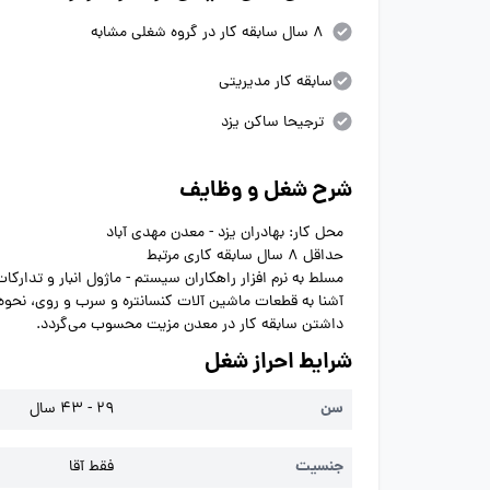
8 سال سابقه کار در گروه شغلی مشابه
سابقه کار مدیریتی
ترجیحا ساکن یزد
شرح شغل و وظایف
محل کار: بهادران یزد - معدن مهدی آباد
حداقل 8 سال سابقه کاری مرتبط
مسلط به نرم افزار راهکاران سیستم - ماژول انبار و تدارکا
آشنا به قطعات ماشین آلات کنسانتره و سرب و روی، نحوه 
داشتن سابقه کار در معدن مزیت محسوب می‌گردد.
شرایط احراز شغل
سن
29 - 43 سال
جنسیت
فقط آقا