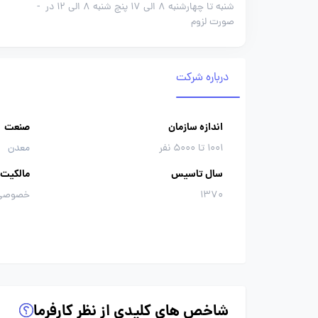
شنبه تا چهارشنبه 8 الی 17 پنچ شنبه 8 الی 12 در
-
صورت لزوم
درباره شرکت
اندازه سازمان
صنعت
1001 تا 5000 نفر
معدن
سال تاسیس
مالکیت
1370
خصوصی
شاخص های کلیدی از نظر کارفرما