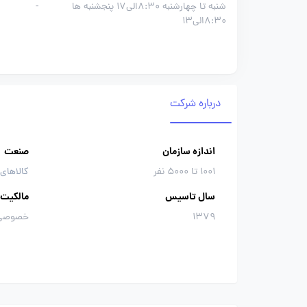
شنبه تا چهارشنبه 8:30الی17 پنجشنبه ها
-
8:30الی13
درباره شرکت
اندازه سازمان
صنعت
1001 تا 5000 نفر
کالاهای
سال تاسیس
مالکیت
1379
خصوصی