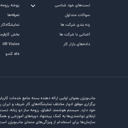
تست‌های خود شناسی
پوشه‌‌ رزومه‌
تست MBTI
سوالات متداول
تعرفه‌ها
تست تیپ سنجی شغلی Holland
رده بندی شرکت ها
نمایشگاه‌کار
تست NEO
آشنایی با شرکت ها
بخش کارفرما
تست هوش های چندگانه
داده‌های بازار کار
HR Vision
تست هوش هیجانی Bar-On
ats کندو
جاب‌ویژن بعنوان اولین ارائه دهنده بسته جامع خدمات کاریاب
برگزاری موفق ادوار مختلف نمایشگاه‌های کار شریف و ایران را 
خود دارد. سیستم هوشمند انطباق، رزومه ساز دو زبانه، تس
ارتقای توانمندی‌ها به کمک پیشنهاد دوره‌های آموزشی و همکا
سازمان‌ها برای استخدام از ویژگی‌های متمایز جاب‌ویژن است