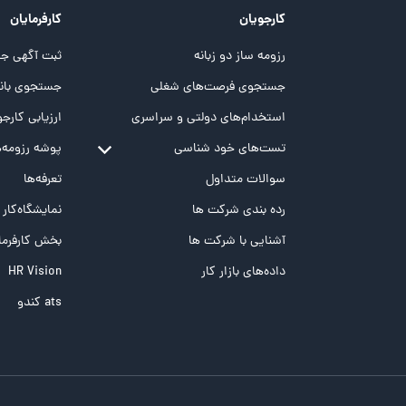
کارجویان
کارفرمایان
رزومه ساز دو زبانه
ثبت آگهی جد
جستجوی فرصت‌های شغلی
جستجوی بانک
استخدام‌های دولتی و سراسری
ارزیابی کارجو
تست‌های خود شناسی
پوشه‌‌ رزومه‌
تست MBTI
سوالات متداول
تعرفه‌ها
تست تیپ سنجی شغلی Holland
رده بندی شرکت ها
نمایشگاه‌کار
تست NEO
آشنایی با شرکت ها
بخش کارفرما
تست هوش های چندگانه
داده‌های بازار کار
HR Vision
تست هوش هیجانی Bar-On
ats کندو