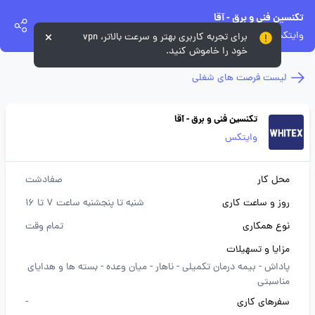
تکنسین فنی و برق - آقا
وایتکس
برای تجربه کاربری بهتر و سرعت بالاتر، vpn
خود را خاموش کنید.
لیست فرصت های شغلی
تکنسین فنی و برق - آقا
وایتکس
محل کار
صفادشت
روز و ساعت کاری
شنبه تا پنجشنبه ساعت 7 تا 16
نوع همکاری
تمام وقت
مزایا و تسهیلات
پاداش -
بیمه درمان تکمیلی -
ناهار -
میان وعده -
بسته ها و هدایای
مناسبتی
سفرهای کاری
-