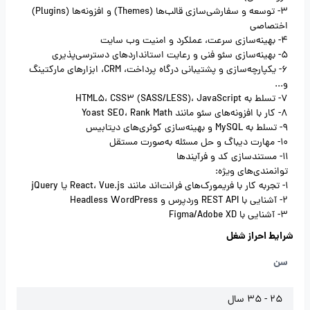
3- توسعه و سفارشی‌سازی قالب‌ها (Themes) و افزونه‌ها (Plugins)
اختصاصی
4- بهینه‌سازی سرعت، عملکرد و امنیت وب سایت
5- بهینه‌سازی سئو فنی و رعایت استانداردهای دسترسی‌پذیری
6- یکپارچه‌سازی و پشتیبانی درگاه پرداخت، CRM، ابزارهای مارکتینگ
و...
7- تسلط به HTML5، CSS3 (SASS/LESS)، JavaScript
8- کار با افزونه‌های سئو مانند Yoast SEO، Rank Math
9- تسلط به MySQL و بهینه‌سازی کوئری‌های دیتابیس
10- مهارت دیباگ و حل مسئله به‌صورت مستقل
11- مستندسازی کد و فرآیندها
توانمندی‌های ویژه:
1- تجربه کار با فریمورک‌های فرانت‌اند مانند React، Vue.js یا jQuery
2- آشنایی با REST API وردپرس و Headless WordPress
3- آشنایی با Figma/Adobe XD
شرایط احراز شغل
سن
25 - 35 سال