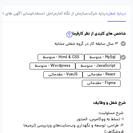
درباره شغل
درباره شرکت
سازمان از نگاه آمار
مراحل استخدام
سایر آگهی های ای
شاخص های کلیدی از نظر کارفرما
3 سال سابقه کار در گروه شغلی مشابه
MySql - متوسط
Html & CSS - متوسط
JavaScript - متوسط
Wordpress - متوسط
React - مقدماتی
VueJS - مقدماتی
Figma - مقدماتی
شرح شغل و وظایف
شرح مسئولیت:
1- تسلط به ووکامرس، المنتور
2- طراحی، توسعه و نگهداری وب‌سایت‌های وردپرسی (ترجیحا
فروشگاهی)