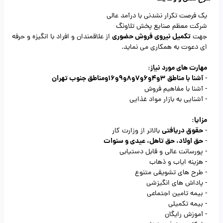
یک فرصت تکرار نشدنی با درآمد عالی
شرکت معظم صنایع پخش تلاونگ
تکمیل نیروی فروش حضوری
جهت
از علاقمندان و افراد با انگیزه و حرفه
ای دعوت به همکاری می نماید.
مهارت های مورد نیاز:
آشنا با مناطق 3و4و6و7و8و9و16ومناطق جنوب تهران
-
- آشنا با مفاهیم فروش
- آشنایی به بازار مواد غذایی
مزایا:
حقوق دریافتی
-
بالاتر از وزارت کار
حق اولاد، حق تاهل، عیدی و سنوات
-
- پورسانت عالی و قابل دستیابی
- هزینه ایاب و ذهاب
- طرح های تشویقی متنوع
- پاداش های انگیزشی
- بیمه تامین اجتماعی
- بیمه تکمیلی
- آموزش رایگان