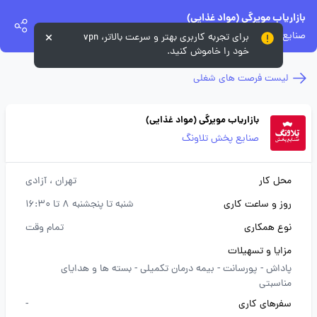
بازاریاب مویرگی (مواد غذایی)
صنایع پخش تلاونگ
برای تجربه کاربری بهتر و سرعت بالاتر، vpn
خود را خاموش کنید.
لیست فرصت های شغلی
بازاریاب مویرگی (مواد غذایی)
صنایع پخش تلاونگ
محل کار
تهران
، آزادی
روز و ساعت کاری
شنبه تا پنجشنبه 8 تا 16:30
نوع همکاری
تمام وقت
مزایا و تسهیلات
پاداش -
پورسانت -
بیمه درمان تکمیلی -
بسته ها و هدایای
مناسبتی
سفرهای کاری
-