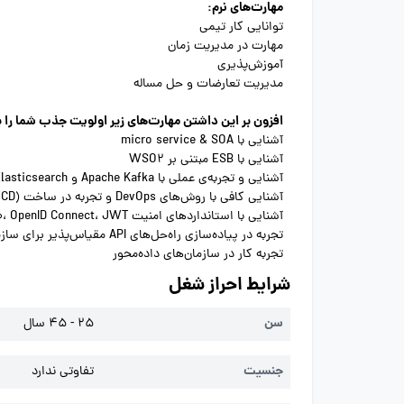
مهارت‌های نرم:
توانایی کار تیمی
مهارت در مدیریت زمان
آموزش‌پذیری
مدیریت تعارضات و حل مساله
افزون بر این داشتن مهارت‌های زیر اولویت جذب شما را ب
آشنایی با micro service & SOA
آشنایی با ESB مبتنی بر WSO2
آشنایی و تجربه‌ی عملی با Apache Kafka و Elasticsearch
آشنایی کافی با روش‌های DevOps و تجربه در ساخت Pipeline (CI/CD)
آشنایی با استانداردهای امنیت OAuth 2.0، OpenID Connect، JWT
تجربه در پیاده‌سازی راه‌حل‌های API مقیاس‌پذیر برای سازمان‌های بزرگ
تجربه کار در سازمان‌های داده‌محور
شرایط احراز شغل
سن
25 - 45 سال
جنسیت
تفاوتی ندارد