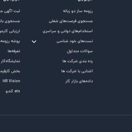
رزومه ساز دو زبانه
ثبت آگهی جد
جستجوی فرصت‌های شغلی
جستجوی بانک
استخدام‌های دولتی و سراسری
ارزیابی کارجو
تست‌های خود شناسی
پوشه‌‌ رزومه‌
تست MBTI
سوالات متداول
تعرفه‌ها
تست تیپ سنجی شغلی Holland
رده بندی شرکت ها
نمایشگاه‌کار
تست NEO
آشنایی با شرکت ها
بخش کارفرما
تست هوش های چندگانه
داده‌های بازار کار
HR Vision
تست هوش هیجانی Bar-On
ats کندو