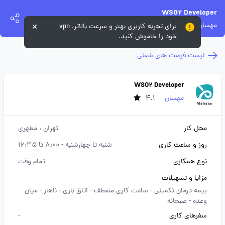
WSO2 Developer
مهسان
برای تجربه کاربری بهتر و سرعت بالاتر، vpn
خود را خاموش کنید.
لیست فرصت های شغلی
WSO2 Developer
مهسان
4.1
محل کار
تهران
، مطهری
روز و ساعت کاری
شنبه تا چهارشنبه - 8:00 تا 16:45
نوع همکاری
تمام وقت
مزایا و تسهیلات
بیمه درمان تکمیلی -
ساعت کاری منعطف -
اتاق بازی -
ناهار -
میان
وعده -
صبحانه
سفرهای کاری
-