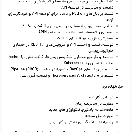
دانش قوانین حریم خصوصی داده‌ها و تجربه در رعایت امنیت
داده‌ها و مدیریت در توسعه API
تسلط بر زبان‌های Python و Java برای توسعه API و خودکارسازی
آن‌ها
طراحی معماری، پیاده‌سازی، و ایمن‌سازی APIهای مختلف
معماری و توسعه راه‌حل‌های مقیاس‌پذیر APIM
سفارشی‌سازی و بهینه‌سازی WSO2
توسعه، تست و امنیت API و سرویس‌های RESTful در معماری
مایکروسرویسی
توسعه و طراحی معماری میکروسرویس‌ها، کانتینرسازی با Docker
و ارکستراسیون با Kubernetes
تسلط بر روش‌های DevOps و تجربه در ساخت Pipeline (CI/CD)
تسلط بر Microservices Architecture و تصمیم‌گیری فنی
مهارتهای نرم
توانایی کار تیمی
مهارت در مدیریت زمان
علاقه‌مند به یادگیری تکنولوژی‌های جدید
مهارت حل مسئله
روحیه اشتراک گذاری دانش و کار تیمی