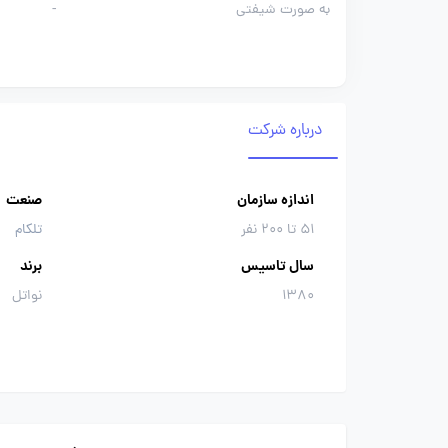
به صورت شیفتی
-
درباره شرکت
اندازه سازمان
صنعت
51 تا 200 نفر
تلکام
سال تاسیس
برند
1380
نواتل