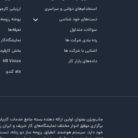
استخدام‌های دولتی و سراسری
ارزیابی کارجو
تست‌های خود شناسی
پوشه‌‌ رزومه‌
تست MBTI
سوالات متداول
تعرفه‌ها
تست تیپ سنجی شغلی Holland
رده بندی شرکت ها
نمایشگاه‌کار
تست NEO
آشنایی با شرکت ها
بخش کارفرما
تست هوش های چندگانه
داده‌های بازار کار
HR Vision
تست هوش هیجانی Bar-On
ats کندو
جاب‌ویژن بعنوان اولین ارائه دهنده بسته جامع خدمات کاریاب
برگزاری موفق ادوار مختلف نمایشگاه‌های کار شریف و ایران را 
خود دارد. سیستم هوشمند انطباق، رزومه ساز دو زبانه، تس