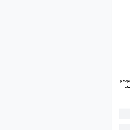
وده و
د.