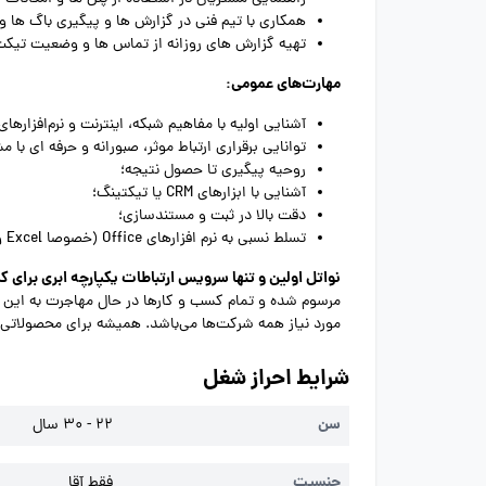
همکاری با تیم فنی در گزارش ها و پیگیری باگ ها
تهیه گزارش های روزانه از تماس ها و وضعیت تیکت
مهارت‌های عمومی:
آشنایی اولیه با مفاهیم شبکه، اینترنت و نرم‌افزارهای 
توانایی برقراری ارتباط موثر، صبورانه و حرفه ای با م
روحیه پیگیری تا حصول نتیجه؛
آشنایی با ابزارهای CRM یا تیکتینگ؛
دقت بالا در ثبت و مستندسازی؛
تسلط نسبی به نرم افزارهای Office (خصوصا Excel و Word )؛
نواتل اولین و تنها سرویس ارتباطات یکپارچه ابری برای ک
مرسوم شده و تمام کسب و کارها در حال مهاجرت به این ابز
مورد نیاز همه شرکت‌ها می‌باشد. همیشه برای محصولاتی
شرایط احراز شغل
سن
22 - 30 سال
جنسیت
فقط آقا