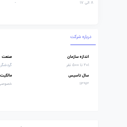
8 الی 17
-
درباره شرکت
اندازه سازمان
صنعت
201 تا 500 نفر
گردشگری
سال تاسیس
مالکیت
1393
خصوصی