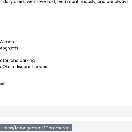
of daily users, we move fast, learn continuously, and are always
t & more
 programs
ctor, and parking
ve Okala discount codes
er.
usiness/Management/Commerce