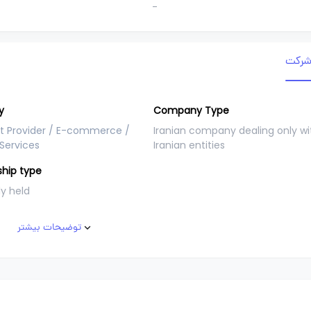
-
 شرکت
y
Company Type
et Provider / E-commerce /
Iranian company dealing only wi
Services
Iranian entities
hip type
ly held
توضیحات بیشتر