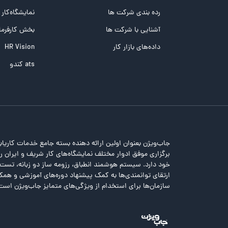
تست تیپ سنجی شغلی Holland
رده بندی شرکت ها
نمایشگاه‌کار
تست NEO
آشنایی با شرکت ها
بخش کارفرما
تست هوش های چندگانه
داده‌های بازار کار
HR Vision
تست هوش هیجانی Bar-On
ats کندو
جاب‌ویژن بعنوان اولین ارائه دهنده بسته جامع خدمات کاریاب
برگزاری موفق ادوار مختلف نمایشگاه‌های کار شریف و ایران را 
خود دارد. سیستم هوشمند انطباق، رزومه ساز دو زبانه، تس
ارتقای توانمندی‌ها به کمک پیشنهاد دوره‌های آموزشی و همکا
سازمان‌ها برای استخدام از ویژگی‌های متمایز جاب‌ویژن است