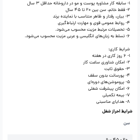
1- سابقه کار مشاوره پوست و مو در داروخانه حداقل 3 سال
2- فقط خانم، سن بین 20 تا 45 سال
3- بیان، رفتار و ظاهر متناسب با نماینده برند
4- روابط عمومی قوی و مهارت ارتباط‌گیری
5- تحصیلات مرتبط مزیت محسوب می‌شود.
6- تسلط به زبان‌های انگلیسی و عربی مزیت محسوب می‌شود.
شرایط کاری:
1- 6 روز کاری در هفته
2- امکان شناوری ساعت کار
3- حقوق ثابت
4- پورسانت بدون سقف
5- پروموشن‌های دوره‌ای
6- امکان پیشرفت شغلی
7- بیمه تکمیلی
8- هدایای مناسبتی
شرایط احراز شغل
سن