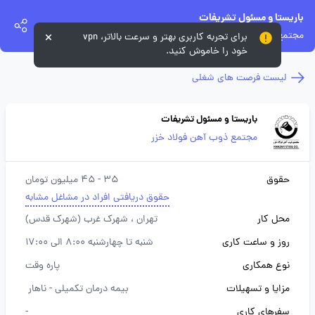
باریستا و مسئول تشریفات
مجتمع ذوب آهن فولاد خزر
برای تجربه کاربری بهتر و سرعت بالاتر، vpn
خود را خاموش کنید.
لیست فرصت های شغلی
باریستا و مسئول تشریفات
مجتمع ذوب آهن فولاد خزر
حقوق
35 - 45 میلیون تومان
حقوق دریافتی افراد در مشاغل مشابه
محل کار
تهران
، شهرک غرب (شهرک قدس)
روز و ساعت کاری
شنبه تا چهارشنبه 8:00 الی 17:00
نوع همکاری
پاره وقت
مزایا و تسهیلات
بیمه درمان تکمیلی -
ناهار
سفرهای کاری
-