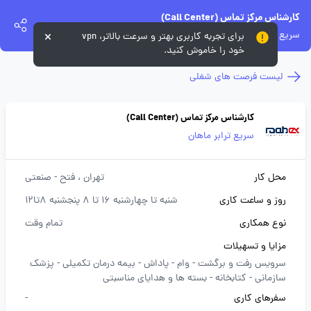
کارشناس مرکز تماس (Call Center)
سریع ترابر ماهان
برای تجربه کاربری بهتر و سرعت بالاتر، vpn
خود را خاموش کنید.
لیست فرصت های شغلی
کارشناس مرکز تماس (Call Center)
سریع ترابر ماهان
محل کار
تهران
، فتح - صنعتی
روز و ساعت کاری
شنبه تا چهارشنبه 16 تا 8 پنجشنبه 8تا12
نوع همکاری
تمام وقت
مزایا و تسهیلات
سرویس رفت و برگشت -
وام -
پاداش -
بیمه درمان تکمیلی -
پزشک
سازمانی -
کتابخانه -
بسته ها و هدایای مناسبتی
سفرهای کاری
-