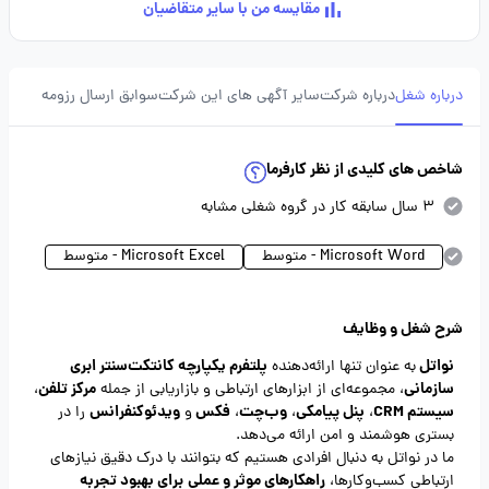
مقایسه من با سایر متقاضیان
درباره شغل
درباره شرکت
سایر آگهی های این شرکت
سوابق ارسال رزومه
شاخص های کلیدی از نظر کارفرما
3 سال سابقه کار در گروه شغلی مشابه
Microsoft Word - متوسط
Microsoft Excel - متوسط
شرح شغل و وظایف
نواتل
پلتفرم یکپارچه کانتکت‌سنتر ابری
به‌ عنوان تنها ارائه‌دهنده
سازمانی
مرکز تلفن
، مجموعه‌ای از ابزارهای ارتباطی و بازاریابی از جمله
،
سیستم CRM
پنل پیامکی
وب‌چت
فکس
ویدئوکنفرانس
،
،
،
و
را در
بستری هوشمند و امن ارائه می‌دهد.
ما در نواتل به دنبال افرادی هستیم که بتوانند با درک دقیق نیازهای
راهکارهای موثر و عملی
برای بهبود تجربه
ارتباطی کسب‌وکارها،