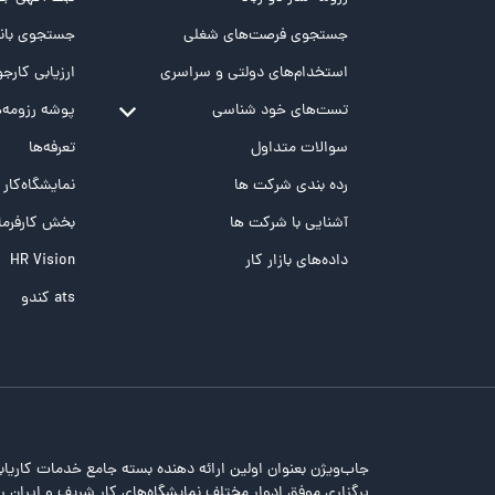
جستجوی فرصت‌های شغلی
جستجوی بانک
استخدام‌های دولتی و سراسری
ارزیابی کارجو
تست‌های خود شناسی
پوشه‌‌ رزومه‌
تست MBTI
سوالات متداول
تعرفه‌ها
تست تیپ سنجی شغلی Holland
رده بندی شرکت ها
نمایشگاه‌کار
تست NEO
آشنایی با شرکت ها
بخش کارفرما
تست هوش های چندگانه
داده‌های بازار کار
HR Vision
تست هوش هیجانی Bar-On
ats کندو
جاب‌ویژن بعنوان اولین ارائه دهنده بسته جامع خدمات کاریاب
برگزاری موفق ادوار مختلف نمایشگاه‌های کار شریف و ایران را 