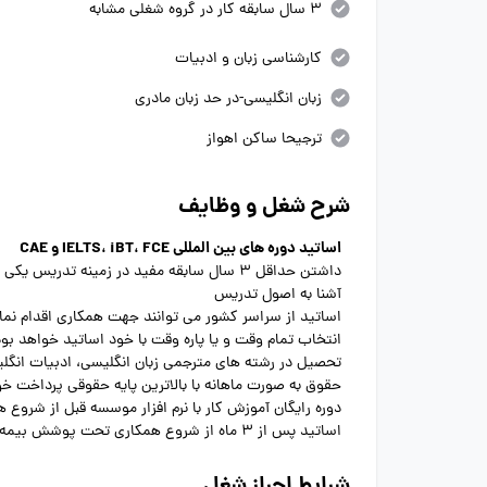
3 سال سابقه کار در گروه شغلی مشابه
کارشناسی زبان و ادبیات
زبان انگلیسی-در حد زبان مادری
ترجیحا ساکن اهواز
شرح شغل و وظایف
اساتید دوره های بین المللی IELTS، iBT، FCE و CAE
داشتن حداقل 3 سال سابقه مفید در زمینه تدریس یکی از آزمون های بین المللی
آشنا به اصول تدریس
اساتید از سراسر کشور می توانند جهت همکاری اقدام نمای
انتخاب تمام وقت و یا پاره وقت با خود اساتید خواهد بود و اساتید می توانند از 1 کل
تحصیل در رشته های مترجمی زبان انگلیسی، ادبیات انگ
حقوق به صورت ماهانه با بالاترین پایه حقوقی پرداخت خو
دوره رایگان آموزش کار با نرم افزار موسسه قبل از شروع 
اساتید پس از 3 ماه از شروع همکاری تحت پوشش بیمه قرار خواهند گرفت