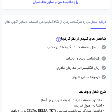
مقایسه من با سایر متقاضیان
درباره شغل
درباره شرکت
سازمان از نگاه آمار
مراحل استخدام
سایر آگهی های ای
شاخص های کلیدی از نظر کارفرما
2 سال سابقه کار در گروه شغلی مشابه
کارشناسی زبان و ادبیات
زبان انگلیسی-در حد زبان مادری
ترجیحا ساکن شیراز
شرح شغل و وظایف
- داشتن سابقه مفید در زمینه تدریس بزرگسال
- آشنا به اصول تدریس
- داشتن مدارک بین‌المللی تدریس (CELTA، DELTA، TKT و …) باعث