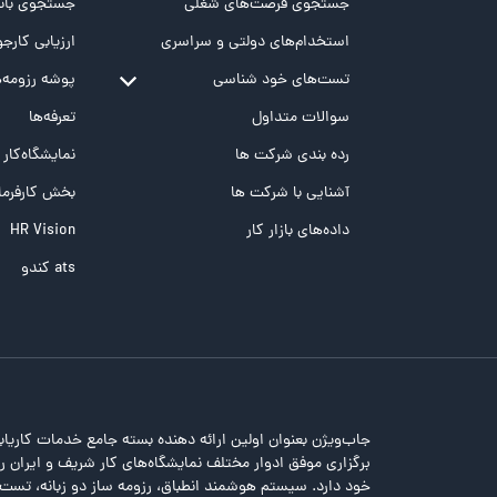
جستجوی فرصت‌های شغلی
جستجوی بانک
استخدام‌های دولتی و سراسری
ارزیابی کارجو
تست‌های خود شناسی
پوشه‌‌ رزومه‌
تست MBTI
سوالات متداول
تعرفه‌ها
تست تیپ سنجی شغلی Holland
رده بندی شرکت ها
نمایشگاه‌کار
تست NEO
آشنایی با شرکت ها
بخش کارفرما
تست هوش های چندگانه
داده‌های بازار کار
HR Vision
تست هوش هیجانی Bar-On
ats کندو
جاب‌ویژن بعنوان اولین ارائه دهنده بسته جامع خدمات کاریاب
برگزاری موفق ادوار مختلف نمایشگاه‌های کار شریف و ایران را 
خود دارد. سیستم هوشمند انطباق، رزومه ساز دو زبانه، تس