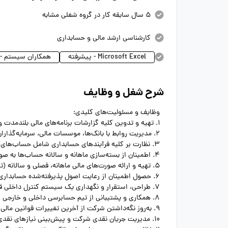
5 سال سابقه کار در گروه شغلی مشابه
کارشناسی ارشد مالی و حسابداری
Microsoft Excel - پیشرفته
همکاران سیستم - 
شرح شغل و وظایف
وظایف و مسئولیت‌های کلیدی:
1. تهیه و تدوین کلیه گزارشات برنامه‌های مالی بلندمدت و کوتاه‌مدت (بودجه‌بندی و پیش‌بینی مالی).
2. مدیریت روابط با بانک‌ها، موسسات مالی، سرمایه‌گذاران و حسابرسان.
3. نظارت بر کلیه فرآیندهای حسابداری شامل حساب‌های دریافتنی، حساب‌های پرداختنی، حقوق و دستمزد و دفتر کل.
4. اطمینان از بسته‌سازی ماهانه و سالانه حساب‌ها به صورت دقیق و به موقع.
5. تهیه و ارائه صورت‌های مالی ماهانه، فصلی و سالانه (ترازنامه، صورت سود و زیان، صورت جریان وجوه نقد).
6. حصول اطمینان از رعایت اصول پذیرفته‌شده حسابداری.
7. طراحی، استقرار و نگهداری یک سیستم کنترل داخلی قوی برای حفاظت از دارایی‌های شرکت.
8. همکاری و پشتیبانی از تیم حسابرسی داخلی و خارجی و اجرای توصیه‌های آنان.
9. به‌روز نگه‌داشتن شرکت از آخرین تغییرات قوانین مالی، حسابداری و مالیاتی.
10. مدیریت جریان نقدی شرکت و پیش‌بینی نیازهای نقدی آتی.