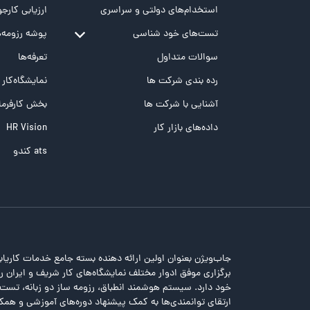
استخدام‌های دولتی و سراسری
ارزیابی کارجو
تست‌های خود شناسی
پوشه‌‌ رزومه‌
تست MBTI
سوالات متداول
تعرفه‌ها
تست تیپ سنجی شغلی Holland
رده بندی شرکت ها
نمایشگاه‌کار
تست NEO
آشنایی با شرکت ها
بخش کارفرما
تست هوش های چندگانه
داده‌های بازار کار
HR Vision
تست هوش هیجانی Bar-On
ats کندو
جاب‌ویژن بعنوان اولین ارائه دهنده بسته جامع خدمات کاریاب
برگزاری موفق ادوار مختلف نمایشگاه‌های کار شریف و ایران را 
خود دارد. سیستم هوشمند انطباق، رزومه ساز دو زبانه، تس
ارتقای توانمندی‌ها به کمک پیشنهاد دوره‌های آموزشی و همکا