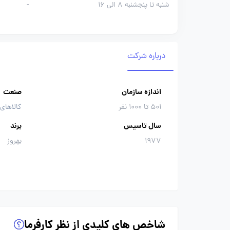
شنبه تا پنجشنبه 8 الی 16
-
درباره شرکت
اندازه سازمان
صنعت
501 تا 1000 نفر
کالاهای
سال تاسیس
برند
1977
بهروز
شاخص های کلیدی از نظر کارفرما