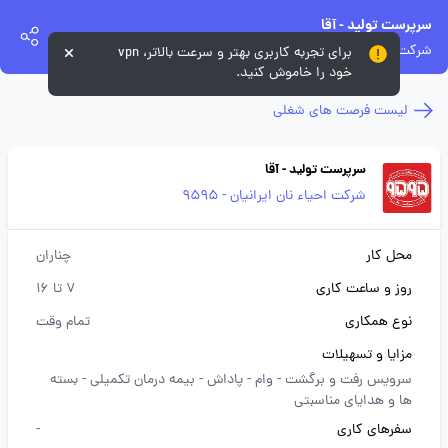
سرپرست تولید - آقا
شرکت احیاء نان ایرانیان - 9595
برای تجربه کاربری بهتر و سرعت بالاتر، vpn
خود را خاموش کنید.
لیست فرصت های شغلی
سرپرست تولید - آقا
شرکت احیاء نان ایرانیان - 9595
محل کار
چناران
روز و ساعت کاری
7 تا 16
نوع همکاری
تمام وقت
مزایا و تسهیلات
سرویس رفت و برگشت -
وام -
پاداش -
بیمه درمان تکمیلی -
بسته
ها و هدایای مناسبتی
سفرهای کاری
-