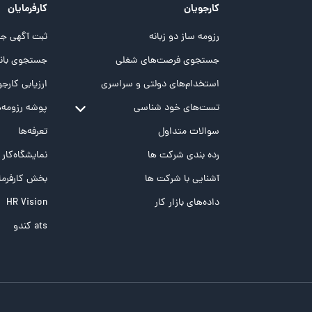
کارجویان
کارفرمایان
رزومه ساز دو زبانه
ثبت آگهی جد
جستجوی فرصت‌های شغلی
جستجوی بانک
استخدام‌های دولتی و سراسری
ارزیابی کارجو
تست‌های خود شناسی
پوشه‌‌ رزومه‌
تست MBTI
سوالات متداول
تعرفه‌ها
تست تیپ سنجی شغلی Holland
رده بندی شرکت ها
نمایشگاه‌کار
تست NEO
آشنایی با شرکت ها
بخش کارفرما
تست هوش های چندگانه
داده‌های بازار کار
HR Vision
تست هوش هیجانی Bar-On
ats کندو