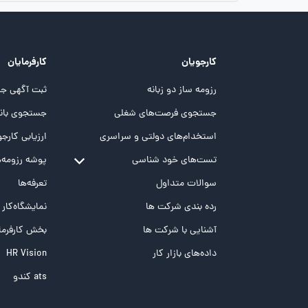
کارجویان
کارفرمایان
رزومه ساز دو زبانه
ثبت آگهی جد
جستجوی فرصت‌های شغلی
جستجوی بانک
استخدام‌های دولتی و سراسری
ارزیابی کارجو
تست‌های خود شناسی
پوشه‌‌ رزومه‌
تست MBTI
سوالات متداول
تعرفه‌ها
تست تیپ سنجی شغلی Holland
رده بندی شرکت ها
نمایشگاه‌کار
تست NEO
آشنایی با شرکت ها
بخش کارفرما
تست هوش های چندگانه
داده‌های بازار کار
HR Vision
تست هوش هیجانی Bar-On
ats کندو