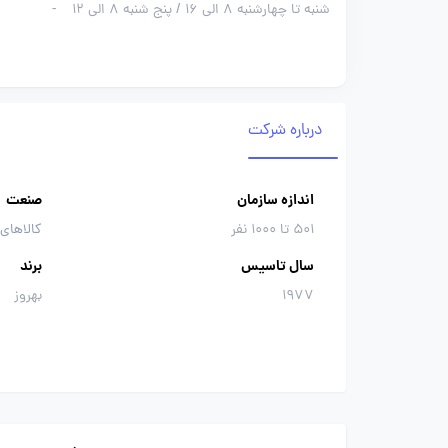
شنبه تا چهارشنبه 8 الی 16 / پنج شنبه 8 الی 12
-
درباره شرکت
اندازه سازمان
صنعت
501 تا 1000 نفر
کالاهای
سال تاسیس
برند
1977
بهروز