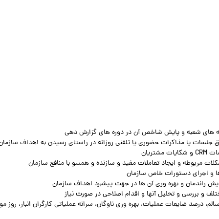
م، درصد ضایعات عملیات، بهره وری ناوگان، سرانه عملیاتی کارگران انبار، روز م