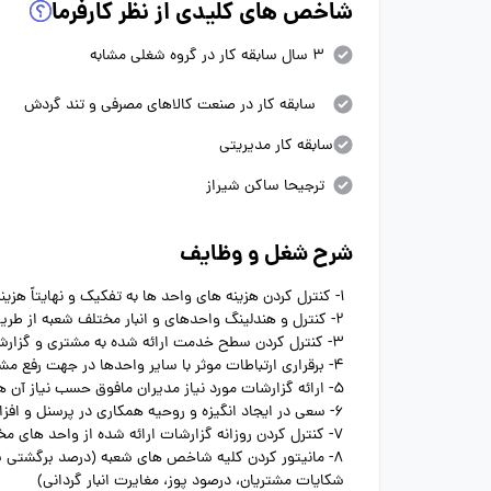
شاخص های کلیدی از نظر کارفرما
3 سال سابقه کار در گروه شغلی مشابه
سابقه کار در صنعت کالاهای مصرفی و تند گردش
سابقه کار مدیریتی
ترجیحا ساکن شیراز
شرح شغل و وظایف
1- کنترل کردن هزینه های واحد ها به تفکیک و نهایتاً هزینه های شعبه و پایش شاخص آن در دوره های گزارش دهی
2- کنترل و هندلینگ واحدهای و انبار مختلف شعبه از طریق جلسات یا مذاکرات حضوری یا تلفنی روزانه در راستای رسیدن به اهداف سازمان
3- کنترل کردن سطح خدمت ارائه شده به مشتری و گزارشات CRM و شکایات مشتریان
4- برقراری ارتباطات موثر با سایر واحدها در جهت رفع مشکلات مربوطه و ایجاد تعاملات مفید و سازنده و همسو با منافع سازمان
5- ارائه گزارشات مورد نیاز مدیران مافوق حسب نیاز آن ها و اجرای دستورات خاص سازمان
6- سعی در ایجاد انگیزه و روحیه همکاری در پرسنل و افزایش راندمان و بهره وری آن ها در جهت پیشبرد اهداف سازمان
7- کنترل کردن روزانه گزارشات ارائه شده از واحد های مختلف و بررسی و تحلیل آنها و اقدام اصلاحی در صورت نیاز
8- مانیتور کردن کلیه شاخص های شعبه (درصد برگشتی سال
شکایات مشتریان، درصود پوز، مغایرت انبار گردانی)