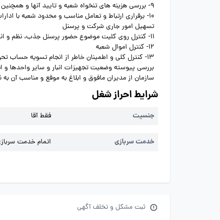
9- بررسی هزینه های تنخواه شعبه و تایید آنها و همچنین بررسی و تایید برخی سندها
10- برقراری ارتباط و تعامل مناسب و محدود شعبه با ادار
تسهیل امور جاری شرکت و پرسنل
11- کنترل روی کلیت موضوع حضور پرسنل جذب، نظم و انضباط و تسویه حساب و ساماندهی برنامه ریزی و هماهنگی بین کارکنان تحت مدیریت
12- کنترل اموال شعبه
13- کنترل کلی و اطمینان خاطر از انجام تسویه حساب تحویل دهندگان و همچنین کنترل اعزام به موقع خودروهای پخش به منطقه توزیعشان
بررسی پیوسته وضعیت تجهیزات انبار و سایر واحدها و اق
سازمان از مدیران مافوق و ابلاغ به موقع و مناسب آن به
شرایط احراز شغل
جنسیت
فقط آقا
خدمت سربازی
اتمام خدمت سربازی 
ثبت مشکل و تخلف آگهی