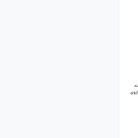
ه،
ازوی