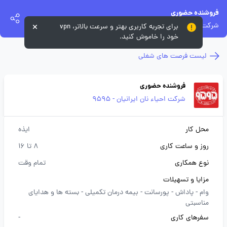
فروشنده حضوری
شرکت احیاء نان ایرانیان - 9595
برای تجربه کاربری بهتر و سرعت بالاتر، vpn
خود را خاموش کنید.
لیست فرصت های شغلی
فروشنده حضوری
شرکت احیاء نان ایرانیان - 9595
محل کار
ایذه
روز و ساعت کاری
8 تا 16
نوع همکاری
تمام وقت
مزایا و تسهیلات
وام -
پاداش -
پورسانت -
بیمه درمان تکمیلی -
بسته ها و هدایای
مناسبتی
سفرهای کاری
-