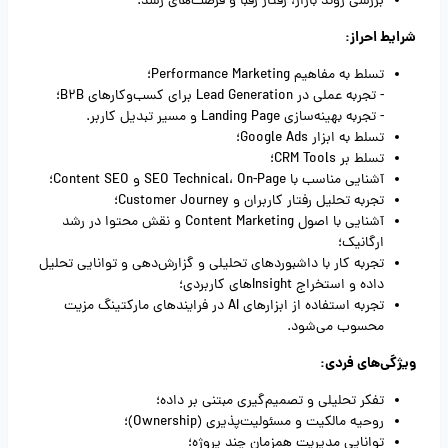
بررسی روند بازار، رفتار رقبا و فرصت‌های رشد.
شرایط احراز:
تسلط به مفاهیم Performance Marketing؛
- تجربه عملی در Lead Generation برای کسب‌وکارهای B2B؛
- تجربه بهینه‌سازی Landing Page و مسیر تبدیل کاربر.
تسلط به ابزار Google Ads؛
تسلط بر CRM Tools؛
آشنایی مناسب با SEO Technical، On-Page و Content SEO؛
تجربه تحلیل رفتار کاربران و Customer Journey؛
آشنایی با اصول Content Marketing و نقش محتوا در رشد
ارگانیک؛
تجربه کار با داشبوردهای تحلیلی و گزارش‌دهی و توانایی تحلیل
داده و استخراج Insightهای کاربردی؛
تجربه استفاده از ابزارهای AI در فرایندهای مارکتینگ مزیت
محسوب می‌شود.
ویژگی‌های فردی:
تفکر تحلیلی و تصمیم‌گیری مبتنی بر داده؛
روحیه مالکیت و مسئولیت‌پذیری (Ownership)؛
توانایی مدیریت همزمان چند پروژه؛