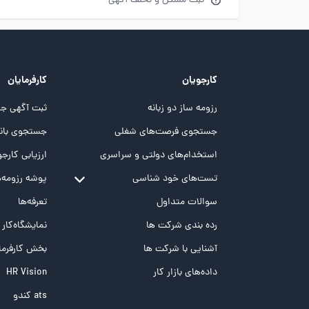
ثبت مشکل و تخلف آگهی
کارجویان
کارفرمایان
رزومه ساز دو زبانه
ثبت آگهی جد
جستجوی فرصت‌های شغلی
جستجوی بانک
استخدام‌های دولتی و سراسری
ارزیابی کارجو
تست‌های خود شناسی
پوشه‌‌ رزومه‌
تست MBTI
سوالات متداول
تعرفه‌ها
تست تیپ سنجی شغلی Holland
رده بندی شرکت ها
نمایشگاه‌کار
تست NEO
آشنایی با شرکت ها
بخش کارفرما
تست هوش های چندگانه
داده‌های بازار کار
HR Vision
تست هوش هیجانی Bar-On
ats کندو