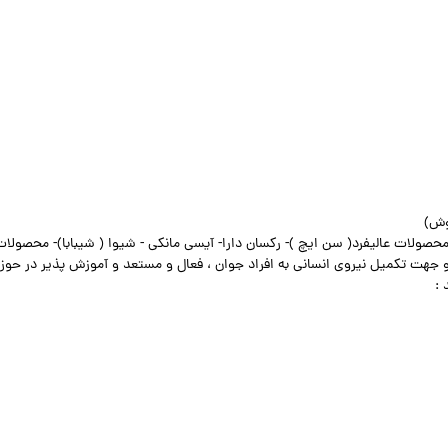
وش)
لات عالیفرد( سن ایچ )- رکسان دارا- آیسی مانکی - شیوا ( شیبابا)- محصولات
ت تکمیل نیروی انسانی به افراد جوان ، فعال و مستعد و آموزش پذیر در حوزه
 :