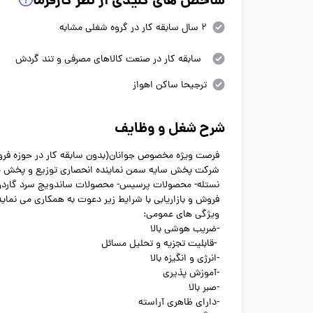
شاخص های کلیدی از نظر کارفرما
2 سال سابقه کار در گروه شغلی مشابه
سابقه کار در صنعت کالاهای مصرفی و تند گردش
ترجیحا ساکن اهواز
شرح شغل و وظایف
فرصت ویژه مخصوص جوانان(بدون سابقه کار در حوزه فر
شرکت پخش سایه سمن نماینده انحصاری توزیع و پخش محصو
نستله- محصولات پرسیس- محصولات ساندویچ سرد گاردو جه
فروش و بازاریابی با شرایط زیر دعوت به همکاری می نماید
ویژگی های عمومی:
-ضریب هوشی بالا
-قابلیت تجزیه و تحلیل مسائل
-انرژی و انگیزه بالا
-آموزش پذیری
-صبر بالا
-دارای ظاهری آراسته