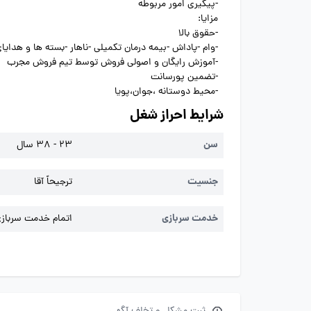
-پیگیری امور مربوطه
مزایا:
-حقوق بالا
-وام -پاداش -بیمه درمان تکمیلی -ناهار -بسته ها و هدایا
-آموزش رایگان و اصولی فروش توسط تیم فروش مجرب
-تضمین پورسانت
-محیط دوستانه ،جوان،پویا
شرایط احراز شغل
سن
23 - 38 سال
جنسیت
ترجیحاً آقا
خدمت سربازی
اتمام خدمت سربازی 