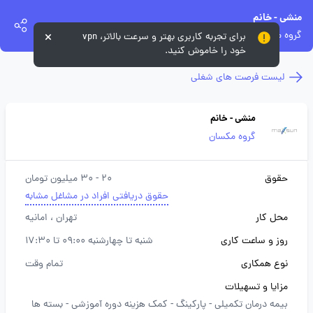
منشی - خانم
گروه مکسان
برای تجربه کاربری بهتر و سرعت بالاتر، vpn
خود را خاموش کنید.
لیست فرصت های شغلی
منشی - خانم
گروه مکسان
حقوق
20 - 30 میلیون تومان
حقوق دریافتی افراد در مشاغل مشابه
محل کار
تهران
، امانیه
روز و ساعت کاری
شنبه تا چهارشنبه 09:00 تا 17:30
نوع همکاری
تمام وقت
مزایا و تسهیلات
بیمه درمان تکمیلی -
پارکینگ -
کمک هزینه دوره آموزشی -
بسته ها