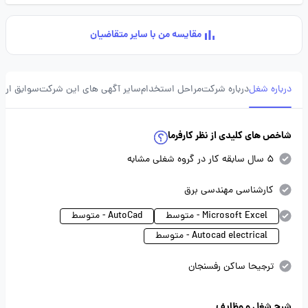
مقایسه من با سایر متقاضیان
درباره شغل
درباره شرکت
مراحل استخدام
سایر آگهی های این شرکت
سوابق ارسا
شاخص های کلیدی از نظر کارفرما
5 سال سابقه کار در گروه شغلی مشابه
کارشناسی مهندسی برق
Microsoft Excel - متوسط
AutoCad - متوسط
Autocad electrical - متوسط
ترجیحا ساکن رفسنجان
شرح شغل و وظایف