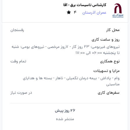
کارشناس تاسیسات برق - آقا
عمران آذرستان
4
محل کار
رفسنجان
روز و ساعت کاری
نیروهای غیربومی: 23 روز کار - 7روز مرخصی - نیروهای بومی: شنبه
تا پنجشنبه 06:00 الی 17:00
نوع همکاری
تمام وقت
مزایا و تسهیلات
وام -
پاداش -
بیمه درمان تکمیلی -
ناهار -
بسته ها و هدایای
مناسبتی
سفرهای کاری
در صورت نیاز
26 روز پیش
منتشر شده