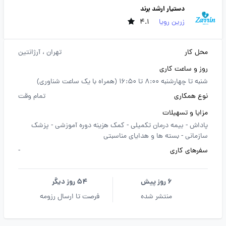
دستیار ارشد برند
زرین رویا
4.1
محل کار
تهران
، آرژانتین
روز و ساعت کاری
شنبه تا چهارشنبه 8:00 تا 16:50 (همراه با یک ساعت شناوری)
نوع همکاری
تمام وقت
مزایا و تسهیلات
پاداش -
بیمه درمان تکمیلی -
کمک هزینه دوره آموزشی -
پزشک
سازمانی -
بسته ها و هدایای مناسبتی
سفرهای کاری
-
6 روز پیش
54 روز دیگر
منتشر شده
فرصت تا ارسال رزومه