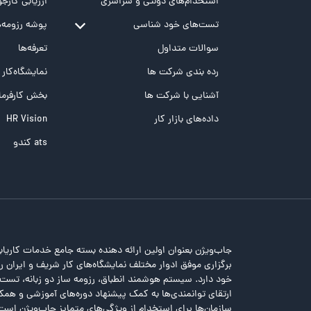
استخدام‌های دولتی و سراسری
ارزیابی کارجو
تست‌های خود شناسی
پوشه‌‌ رزومه‌
تست MBTI
سوالات متداول
تعرفه‌ها
تست تیپ سنجی شغلی Holland
رده بندی شرکت ها
نمایشگاه‌کار
تست NEO
آشنایی با شرکت ها
بخش کارفرما
تست هوش های چندگانه
داده‌های بازار کار
HR Vision
تست هوش هیجانی Bar-On
ats کندو
جاب‌ویژن بعنوان اولین ارائه دهنده بسته جامع خدمات کاریاب
برگزاری موفق ادوار مختلف نمایشگاه‌های کار شریف و ایران را 
خود دارد. سیستم هوشمند انطباق، رزومه ساز دو زبانه، تس
ارتقای توانمندی‌ها به کمک پیشنهاد دوره‌های آموزشی و همکا
سازمان‌ها برای استخدام از ویژگی‌های متمایز جاب‌ویژن است