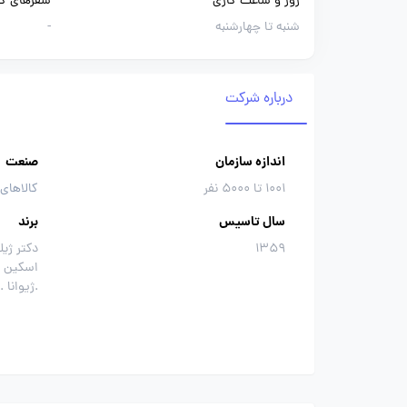
روز و ساعت کاری
سفرهای کا
شنبه تا چهارشنبه
-
درباره شرکت
اندازه سازمان
صنعت
1001 تا 5000 نفر
کالاهای
سال تاسیس
برند
1359
دکتر ژی
اسکین .
.ژیوانا 