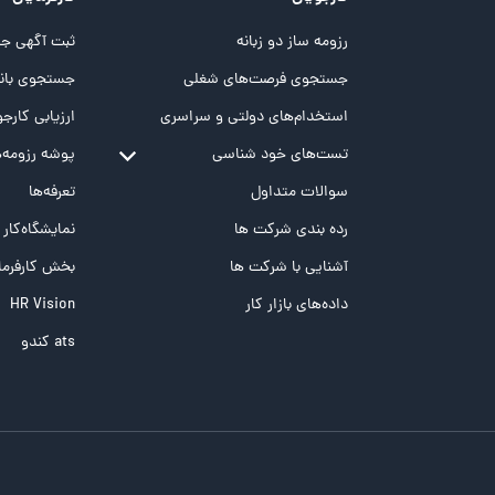
رزومه ساز دو زبانه
ثبت آگهی جد
جستجوی فرصت‌های شغلی
جستجوی بانک
استخدام‌های دولتی و سراسری
ارزیابی کارجو
تست‌های خود شناسی
پوشه‌‌ رزومه‌
تست MBTI
سوالات متداول
تعرفه‌ها
تست تیپ سنجی شغلی Holland
رده بندی شرکت ها
نمایشگاه‌کار
تست NEO
آشنایی با شرکت ها
بخش کارفرما
تست هوش های چندگانه
داده‌های بازار کار
HR Vision
تست هوش هیجانی Bar-On
ats کندو