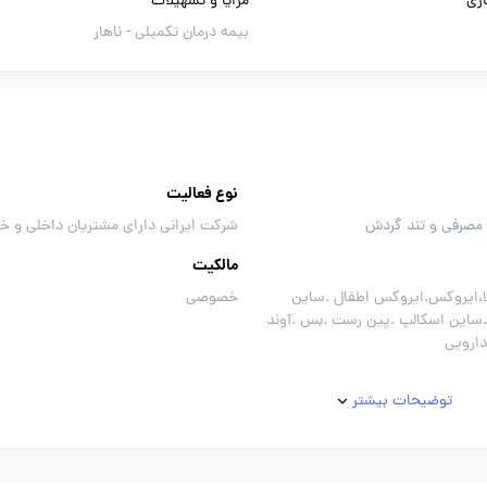
ری
مزایا و تسهیلات
بیمه درمان تکمیلی -
ناهار
نوع فعالیت
 مصرفی و تند گردش
شرکت ایرانی دارای مشتریان داخلی و خ
مالکیت
لا،ایروکس.ایروکس اطفال .ساین
خصوصی
ساین اسکالپ .پین رست .بس .آوند
.دارویی
توضیحات بیشتر