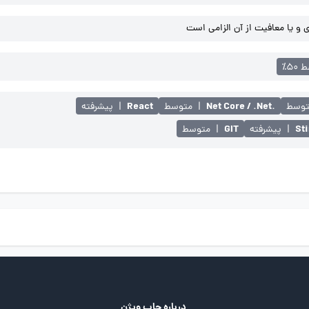
و یا معافیت از آن الزامی است
۵۰٪
React
.Net Core / .Net
وسط
|
متوسط
|
پیشرفته
GIT
St
|
پیشرفته
|
متوسط
درباره جاب ویژن