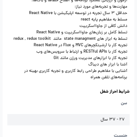
آزمون و ارزیابی عملکرد برنامه‌ها و اصلاح خطاها و باگ‌ها.
مهارت‌ها و تجربه‌های مورد نیاز:
حداقل 3 سال تجربه در توسعه اپلیکیشن با React Native
مسلط به مفاهیم پایه react
دانش کافی از جاوااسکریپت
تسلط کامل بر زبان‌های جاوااسکریپت و React Native
تسلط به ابزار های state managment مانند redux , redux toolkit
تجربه کار با آرشیتکچرهای MVC و Flux در React Native
تجربه کار با RESTful APIs و ارتباط با سرویس‌های وب
تجربه کار با ابزارهای مدیریت ورژن مانند Git
آشنا با ابزار های دیباگ
آشنایی با مفاهیم طراحی رابط کاربری و تجربه کاربری بهینه در
برنامه‌های تلفن همراه
شرایط احراز شغل
سن
27 - 37 سال
جنسیت