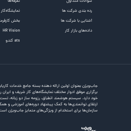
سوالات متداول
تعرفه‌ها
تست تیپ سنجی شغلی Holland
رده بندی شرکت ها
نمایشگاه‌کار
تست NEO
آشنایی با شرکت ها
بخش کارفرما
تست هوش های چندگانه
داده‌های بازار کار
HR Vision
تست هوش هیجانی Bar-On
ats کندو
جاب‌ویژن بعنوان اولین ارائه دهنده بسته جامع خدمات کاریاب
برگزاری موفق ادوار مختلف نمایشگاه‌های کار شریف و ایران را 
خود دارد. سیستم هوشمند انطباق، رزومه ساز دو زبانه، تس
ارتقای توانمندی‌ها به کمک پیشنهاد دوره‌های آموزشی و همکا
سازمان‌ها برای استخدام از ویژگی‌های متمایز جاب‌ویژن است