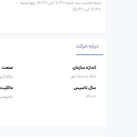
شنبه لغایت سه شنبه 7:30 الی 16:30 چهارشنبه
-
7:30 الی 15:30
درباره شرکت
اندازه سازمان
صنعت
501 تا 1000 نفر
بانکداری
سال تاسیس
مالکیت
1386
خصوصی