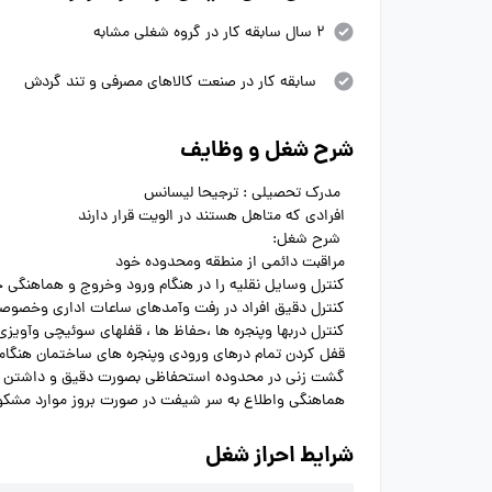
2 سال سابقه کار در گروه شغلی مشابه
سابقه کار در صنعت کالاهای مصرفی و تند گردش
شرح شغل و وظایف
مدرک تحصیلی : ترجیحا لیسانس
افرادی که متاهل هستند در الویت قرار دارند
شرح شغل:
مراقبت دائمی از منطقه ومحدوده خود
کنترل وسایل نقلیه را در هنگام ورود وخروج و هماهنگی
کنترل دقیق افراد در رفت وآمدهای ساعات اداری وخصوصاً
کنترل دربها وپنجره ها ،حفاظ ها ، قفلهای سوئیچی وآو
قفل کردن تمام درهای ورودی وپنجره های ساختمان هنگا
گشت زنی در محدوده استحفاظی بصورت دقیق و داشتن ار
هماهنگی واطلاع به سر شیفت در صورت بروز موارد مشکو
شرایط احراز شغل