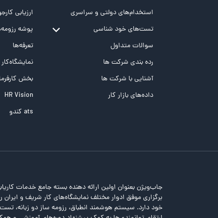
استخدام‌های دولتی و سراسری
ارزیابی کارجو
تست‌های خود شناسی
پوشه‌‌ رزومه‌
تست MBTI
سوالات متداول
تعرفه‌ها
تست تیپ سنجی شغلی Holland
رده بندی شرکت ها
نمایشگاه‌کار
تست NEO
آشنایی با شرکت ها
بخش کارفرما
تست هوش های چندگانه
داده‌های بازار کار
HR Vision
تست هوش هیجانی Bar-On
ats کندو
جاب‌ویژن بعنوان اولین ارائه دهنده بسته جامع خدمات کاریاب
برگزاری موفق ادوار مختلف نمایشگاه‌های کار شریف و ایران را 
خود دارد. سیستم هوشمند انطباق، رزومه ساز دو زبانه، تس