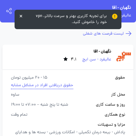
نگهبان - آقا
عالیفرد - سن ایچ
برای تجربه کاربری بهتر و سرعت بالاتر، vpn
خود را خاموش کنید.
لیست فرصت های شغلی
نگهبان - آقا
عالیفرد - سن ایچ
4.1
حقوق
15 - 20 میلیون تومان
حقوق دریافتی افراد در مشاغل مشابه
محل کار
ساوه
روز و ساعت کاری
شنبه تا پنج شنبه – 07:00 تا 19:00
نوع همکاری
تمام وقت
مزایا و تسهیلات
پاداش -
بیمه درمان تکمیلی -
امکانات ورزشی -
بسته ها و هدایای