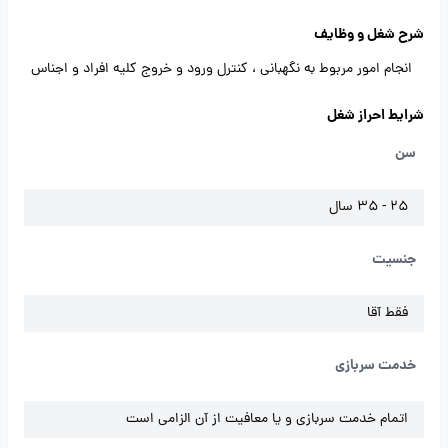
شرح شغل و وظایف
اﻧﺠﺎم اﻣﻮر ﻣﺮﺑﻮط ﺑﻪ ﻧﮕﻬﺒﺎﻧﯽ ، کنترل ورود و ﺧﺮوج کلیه اﻓﺮاد و اﺟﻨﺎس
شرایط احراز شغل
سن
25 - 35 سال
جنسیت
فقط آقا
خدمت سربازی
اتمام خدمت سربازی و یا معافیت از آن الزامی است