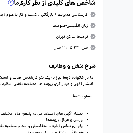
شاخص های کلیدی از نظر کارفرما
کارشناسی مدیریت / بازرگانی / کسب و کار یا علوم اج
زبان انگلیسی-متوسط
ترجیحا ساکن تهران
سن: 23 تا 33 سال
شرح شغل و وظایف
درسا
ما در خانواده
نیاز به یک نفر کارشناس جذب و استخ
انتشار آگهی و غربال‌گری رزومه ها، مصاحبه تلفنی، تنظیم م
مسئولیت‌ها
:
انتشار آگهی های استخدامی در پلتفرم های مختلف (با
بررسی و غربال رزومه‌ها
برقراری تماس اولیه با متقاضیان و انجام مصاحبه تل
هماهنگی و تنظیم جلسات مصاحبه