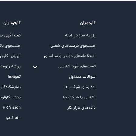
کارجویان
کارفرمایان
رزومه ساز دو زبانه
ثبت آگهی جد
جستجوی فرصت‌های شغلی
جستجوی بانک
استخدام‌های دولتی و سراسری
ارزیابی کارجو
تست‌های خود شناسی
پوشه‌‌ رزومه‌
تست MBTI
سوالات متداول
تعرفه‌ها
تست تیپ سنجی شغلی Holland
رده بندی شرکت ها
نمایشگاه‌کار
تست NEO
آشنایی با شرکت ها
بخش کارفرما
تست هوش های چندگانه
داده‌های بازار کار
HR Vision
تست هوش هیجانی Bar-On
ats کندو