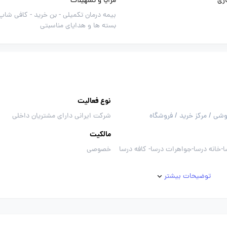
ری
مزایا و تسهیلات
بیمه درمان تکمیلی -
بن خرید -
کافی شاپ 
بسته ها و هدایای مناسبتی
نوع فعالیت
وشی / مرکز خرید / فروشگاه
شرکت ایرانی دارای مشتریان داخلی
مالکیت
ا-خانه درسا-جواهرات درسا- کافه درسا
خصوصی
توضیحات بیشتر