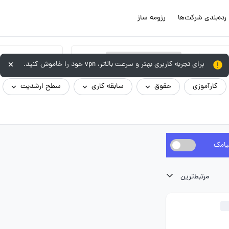
رده‌بندی شرکت‌ها
رزومه ساز
×
مهندسی کشاورزی / علوم دامی
برای تجربه کاربری بهتر و سرعت بالاتر، vpn خود را خاموش کنید.
کارآموزی
حقوق
سابقه کاری
سطح ارشدیت
یامک