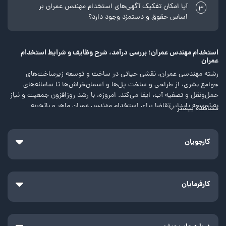
آیا امکان تفکیک آگهی‌های استخدام مهندس عمران بر
3
اساس حقوق و دستمزد وجود دارد؟
استخدام مهندس عمران؛ بررسی درآمد، شرح وظایف و شرایط استخدام
عمران
رشته مهندسی عمران، نقشی حیاتی در ساخت و توسعه زیرساخت‌های
جوامع بشری، از طراحی و ساخت پل‌ها و آسمان‌خراش‌ها تا سامانه‌های
حمل‌ونقل و تصفیه آب، ایفا می‌کند. امروزه، با رشد روزافزون جمعیت و نیاز
به توسعه پایدار، تقاضا برای استخدام مهندس عمران ماهر و باتجربه
مشاهده بیشتر
بیش‌ازپیش افزایش‌یافته است.
شرکت‌ها و سازمان‌های مختلف در جستجوی مهندسانی هستند که با تسلط
کارجویان
بر دانش فنی و مهارت‌های حل مسئله، قادر به ارائه راه‌حل‌های نوآورانه و
کارآمد برای چالش‌های پیش روی صنعت عمران باشند. در مقاله پیش رو، به
معرفی شغل مهندسی عمران و مهارت‌های این شغل پرداخته، وظایف و
میزان درآمد این شغل را شرح داده و فرصت‌های استخدامی یک مهندس
کارفرمایان
عمران را بررسی خواهیم کرد.
وظایف و مسئولیت‌های مهندس عمران
تنوع کار برای مهندس عمران بسیار زیاد است. یک مهندس عمران می‌تواند