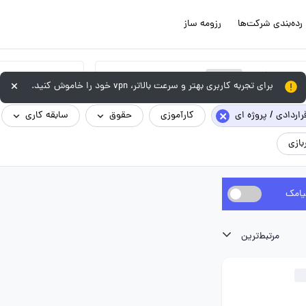
رده‌بندی شرکت‌ها
رزومه ساز
×
پژوهش
برای تجربه کاربری بهتر و سرعت بالاتر، vpn خود را خاموش کنید.
×
راردادی / پروژه ای
کارآموزی
حقوق
سابقه کاری
بازی
یامک