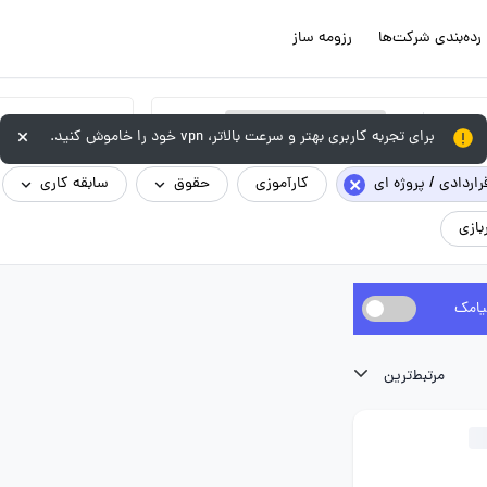
رده‌بندی شرکت‌ها
رزومه ساز
×
فروش و بازاریابی - فروشنده / بازاریاب و ویزیتور / صندوقدار
برای تجربه کاربری بهتر و سرعت بالاتر، vpn خود را خاموش کنید.
×
راردادی / پروژه ای
کارآموزی
حقوق
سابقه کاری
بازی
یامک