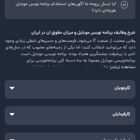
آیا ارسال رزومه به آگهی‌های استخدام برنامه نویس موبایل
3
هزینه‌ای دارد؟
شرح وظایف برنامه نویس موبایل و میزان حقوق آن در ایران
وقتی صحبت از صنعت IT می‌شود، فرصت‌های و مسیر‌های شغلی زیادی وجود
دارد که می‌توانید انتخاب کنید؛ اما یکی از زمینه‌های محبوب که در سال‌های
اخیر با پیشرفت چشمگیری همراه بوده، برنامه نویسی موبایل است.
برنامه‌نویسی موبایل معمولا به سه دسته کلی برنامه‌نویسی برای
مشاهده بیشتر
سیستم‌عامل‌های اندروید، ویندوز و سیستم‌عامل‌های ios تقسیم
می‌شود. اگر شما در یکی از این زمینه‌ها تخصص دارید، می‌توانید رزومه
خود را در سایت جاب ویژن ثبت کرده و برای آگهی‌های استخدام برنامه
نویس موبایل به‌صورت رایگان در همین صفحه ارسال کنید.
کارجویان
در ادامه شما را بیشتر با این حوزه آشنا می‌کنیم.
برنامه‌نویس موبایل کیست؟
کارفرمایان
برنامه‌نویسان موبایل نوعی توسعه‌دهنده‌ی نرم‌افزار هستند که در فناوری‌های
موبایل مانند ساخت اپلیکیشن برای اندروید، iOS و پلتفرم Windows
Phone مایکروسافت تخصص دارند. به همین دلیل فرصت‌های شغلی
استخدام برنامه نویس اندروید و iOS نیز در دسته‌ی برنامه‌نویسی موبایل