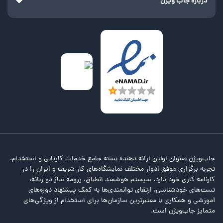
درباره جاب ویژن
قرار می‌گیرند.
برنامه‌نویسان موبایل اغلب روی توسعه نرم‌افزار یا سیستم‌عامل‌های
دستگاه‌های تلفن همراه تمرکز دارند. این شغل با توجه به افزایش رونق
صنعت تجارت الکترونیک و سایر تعاملات دیجیتالی بسیار محبوب شده
است. همان‌طور که تلفن‌های هوشمند روز‌به‌روز پیشرفت می‌کنند، تقاضای
بازار کار برای استخدام برنامه نویس موبایل نیز بالاتر می‌رود.
شرح وظایف برنامه نویس موبایل
اگر به آگهی‌های استخدام برنامه نویس موبایل در همین صفحه از سایت
جاب ویژن نگاهی بیندازید، می‌توانید وظایف و مسئولیت‌های رایجی که
کارفرمایان مدنظر دارند، مشاهده کنید. برخی از این وظایف عبارت‌اند از:
پشتیبانی از کل چرخه‌ی عمر اپلیکیشن مانند طراحی، توسعه، تست،
انتشار و پشتیبانی
تولید اپلیکیشن‌های کاربردی موبایل با نوشتن کدهای تمیز
جاب‌ویژن بعنوان اولین ارائه دهنده بسته جامع خدمات کاریابی و استخدام،
ارائه‌ی راه‌حل برای مسائل مختلف
تجربه برگزاری موفق ادوار مختلف نمایشگاه‌های کار شریف و ایران را در
طراحی و توسعه‌ی رابط کاربری اپلیکیشن‌ها
کارنامه کاری خود دارد. سیستم هوشمند انطباق، رزومه ساز دو زبانه،
عیب‌یابی و اشکال‌زدایی برای بهینه‌سازی عملکرد
تست‌های خودشناسی، ارتقای توانمندی‌ها به کمک پیشنهاد دوره‌های
طراحی رابط کاربری برای بهبود تجربه‌ی کاربر
آموزشی و همکاری با معتبرترین سازمان‌ها برای استخدام از ویژگی‌های
ارتباط با تیم توسعه‌ی محصول برای برنامه‌ریزی ویژگی‌های جدید
متمایز جاب‌ویژن است.
تحقیق و ارائه پیشنهاد برای طراحی محصولات، اپلیکیشن‌ها و