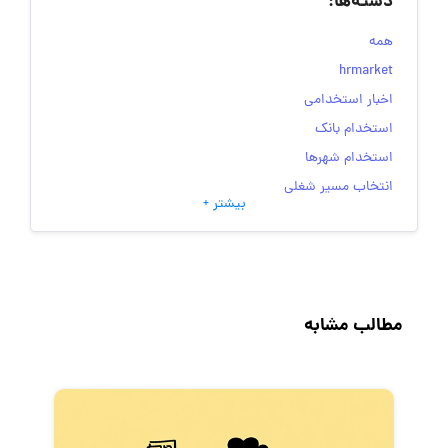
دسته‌ها:
همه
hrmarket
اخبار استخدامی
استخدام بانک
استخدام شهرها
انتخاب مسیر شغلی
بیشتر +
به‌روزرسانی‌های سایت (کارجویی)
تست‌های شخصیت‌ شناسی
جاب‌ویژن
حقوق و دستمزد
مطالب مشابه
رزومه
زندگی شغلی بهتر
فریلنسر
قانون کار