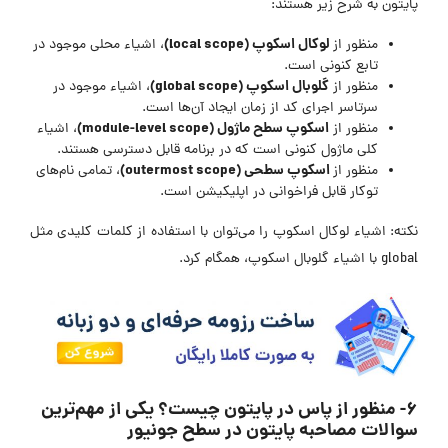
پایتون به شرح زیر هستند:
لوکال اسکوپ (local scope)
منظور از
، اشیاء محلی موجود در
تابع کنونی است.
گلوبال اسکوپ (global scope)
منظور از
، اشیاء موجود در
سرتاسر اجرای کد از زمان ایجاد آن‌ها است.
اسکوپ سطح ماژول (module-level scope)
منظور از
، اشیاء
کلی ماژول کنونی است که در برنامه قابل دسترسی هستند.
اسکوپ سطحی (outermost scope)
منظور از
، تمامی نام‌های
توکار قابل فراخوانی در اپلیکیشن است.
نکته: اشیاء لوکال اسکوپ را می‌توان با استفاده از کلمات کلیدی مثل
global با اشیاء گلوبال اسکوپ، همگام کرد.
۶- منظور از پاس در پایتون چیست؟ یکی از مهم‌ترین
سوالات مصاحبه پایتون در سطح جونیور