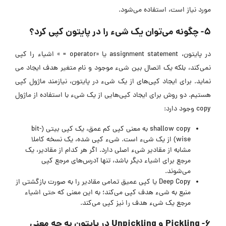
مورد نیاز است، استفاده می‌شود.
۵- چگونه می‌توان یک شیء را در پایتون کپی کرد؟
در پایتون، assignment statement یا «operator = » اشیاء را کپی
نمی‌کند، بلکه یک اتصال بین شیء موجود و نام متغیر هدف ایجاد می
نماید. برای ایجاد کپی‌های از یک شیء در پایتون، نیازمند ماژول کپی
هستیم. دو روش برای ایجاد کپی‌هایی از یک شیء با استفاده از ماژول
copy وجود دارد:
shallow copy به معنی کپی کم عمق، یک کپی بیتی (bit-
wise) از یک شی‌ء است. شی‌ء کپی شده، یک نسخه کاملا
مشابه از مقادیر شیء اصلی دارد. اگر هر کدام از مقادیر، یک
مرجع برای اشیاء دیگر باشد، تنها آدرس‌های مرجع کپی
می‌شوند.
Deep Copy یا کپی عمیق تمامی مقادیر را به صورت بازگشتی از
منبع به شی‌ء هدف کپی می‌کند؛ به این معنی که حتی اشیاء
مرجع یک شیء هدف را نیز کپی می‌کند.
۶- Pickling و Unpickling در پایتون به چه معنی